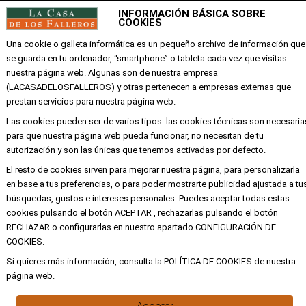
INFORMACIÓN BÁSICA SOBRE
EMPRESA
COOKIES
Una cookie o galleta informática es un pequeño archivo de información que
Mi cuenta
se guarda en tu ordenador, “smartphone” o tableta cada vez que visitas
Aviso legal
nuestra página web. Algunas son de nuestra empresa
(LACASADELOSFALLEROS) y otras pertenecen a empresas externas que
Política de privacidad y cookies
prestan servicios para nuestra página web.
Condiciones de compra
Las cookies pueden ser de varios tipos: las cookies técnicas son necesaria
para que nuestra página web pueda funcionar, no necesitan de tu
autorización y son las únicas que tenemos activadas por defecto.
Copyright ©
Alba
Todos los derechos
El resto de cookies sirven para mejorar nuestra página, para personalizarla
reservados
en base a tus preferencias, o para poder mostrarte publicidad ajustada a tu
búsquedas, gustos e intereses personales. Puedes aceptar todas estas
cookies pulsando el botón ACEPTAR , rechazarlas pulsando el botón
RECHAZAR o configurarlas en nuestro apartado CONFIGURACIÓN DE
COOKIES.
Si quieres más información, consulta la POLÍTICA DE COOKIES de nuestra
página web.