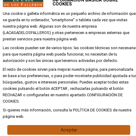
INFORMACIÓN BÁSICA SOBRE
Calle Quevedo 6
COOKIES
46001 Valencia
Una cookie o galleta informática es un pequeño archivo de información que
se guarda en tu ordenador, “smartphone” o tableta cada vez que visitas
nuestra página web. Algunas son de nuestra empresa
EMPRESA
(LACASADELOSFALLEROS) y otras pertenecen a empresas externas que
prestan servicios para nuestra página web.
Mi cuenta
Las cookies pueden ser de varios tipos: las cookies técnicas son necesaria
Aviso legal
para que nuestra página web pueda funcionar, no necesitan de tu
autorización y son las únicas que tenemos activadas por defecto.
Política de privacidad y cookies
El resto de cookies sirven para mejorar nuestra página, para personalizarla
Condiciones de compra
en base a tus preferencias, o para poder mostrarte publicidad ajustada a tu
búsquedas, gustos e intereses personales. Puedes aceptar todas estas
cookies pulsando el botón ACEPTAR , rechazarlas pulsando el botón
Copyright ©
Alba
Todos los derechos
RECHAZAR o configurarlas en nuestro apartado CONFIGURACIÓN DE
reservados
COOKIES.
Si quieres más información, consulta la POLÍTICA DE COOKIES de nuestra
página web.
Aceptar