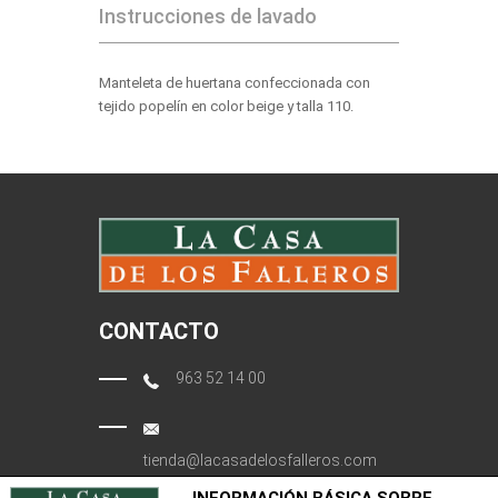
Instrucciones de lavado
Manteleta de huertana confeccionada con
tejido popelín en color beige y talla 110.
CONTACTO
963 52 14 00
tienda@lacasadelosfalleros.com