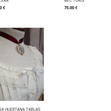
LERA
M/C TURIS
0 €
75.00 €
SA HUERTANA TABLAS