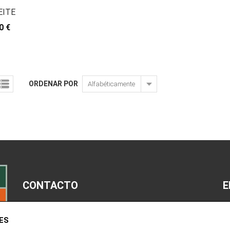
EITE
0 €
ORDENAR POR
CONTACTO
E
M
ES
963 52 14 00