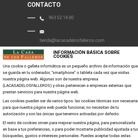
CONTACTO
963 52 14 00
tienda@lacasadelosfalleros.com
INFORMACIÓN BÁSICA SOBRE
Calle Quevedo 6
COOKIES
46001 Valencia
Una cookie o galleta informática es un pequeño archivo de información que
se guarda en tu ordenador, “smartphone” o tableta cada vez que visitas
nuestra página web. Algunas son de nuestra empresa
EMPRESA
(LACASADELOSFALLEROS) y otras pertenecen a empresas externas que
prestan servicios para nuestra página web.
Mi cuenta
Las cookies pueden ser de varios tipos: las cookies técnicas son necesaria
Aviso legal
para que nuestra página web pueda funcionar, no necesitan de tu
Política de privacidad y cookies
autorización y son las únicas que tenemos activadas por defecto.
Condiciones de compra
El resto de cookies sirven para mejorar nuestra página, para personalizarla
en base a tus preferencias, o para poder mostrarte publicidad ajustada a tu
búsquedas, gustos e intereses personales. Puedes aceptar todas estas