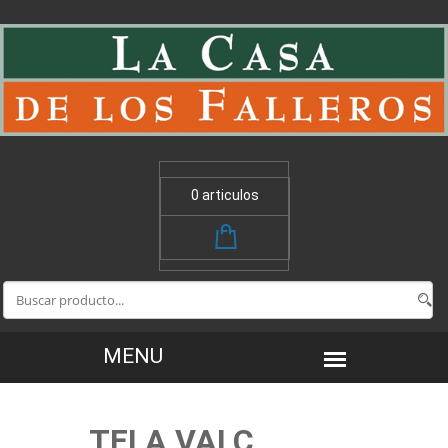
0 articulos
TELA VALC