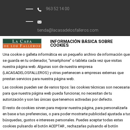
963 52 14 00
tienda@lacasadelosfalleros.com
INFORMACIÓN BÁSICA SOBRE
Calle Quevedo 6
COOKIES
46001 Valencia
Una cookie o galleta informática es un pequeño archivo de información que
se guarda en tu ordenador, “smartphone” o tableta cada vez que visitas
nuestra página web. Algunas son de nuestra empresa
EMPRESA
(LACASADELOSFALLEROS) y otras pertenecen a empresas externas que
prestan servicios para nuestra página web.
Mi cuenta
Las cookies pueden ser de varios tipos: las cookies técnicas son necesaria
Aviso legal
para que nuestra página web pueda funcionar, no necesitan de tu
Política de privacidad y cookies
autorización y son las únicas que tenemos activadas por defecto.
Condiciones de compra
El resto de cookies sirven para mejorar nuestra página, para personalizarla
en base a tus preferencias, o para poder mostrarte publicidad ajustada a tu
búsquedas, gustos e intereses personales. Puedes aceptar todas estas
cookies pulsando el botón ACEPTAR , rechazarlas pulsando el botón