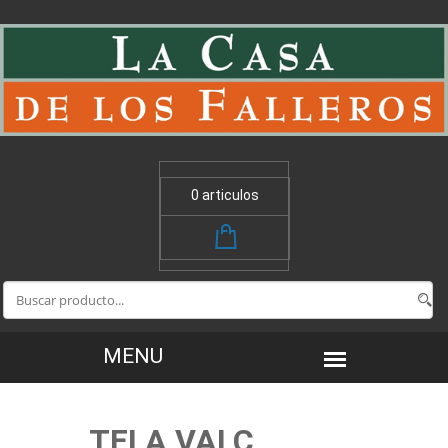
0 articulos
TELA VALC