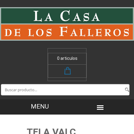
0 articulos
TELA VALC