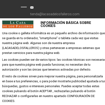
tienda@lacasadelosfalleros.com
INFORMACIÓN BÁSICA SOBRE
Calle Quevedo 6
COOKIES
46001 Valencia
Una cookie o galleta informática es un pequeño archivo de información que
se guarda en tu ordenador, “smartphone” o tableta cada vez que visitas
nuestra página web. Algunas son de nuestra empresa
EMPRESA
(LACASADELOSFALLEROS) y otras pertenecen a empresas externas que
prestan servicios para nuestra página web.
Mi cuenta
Las cookies pueden ser de varios tipos: las cookies técnicas son necesaria
Aviso legal
para que nuestra página web pueda funcionar, no necesitan de tu
Política de privacidad y cookies
autorización y son las únicas que tenemos activadas por defecto.
Condiciones de compra
El resto de cookies sirven para mejorar nuestra página, para personalizarla
en base a tus preferencias, o para poder mostrarte publicidad ajustada a tu
búsquedas, gustos e intereses personales. Puedes aceptar todas estas
cookies pulsando el botón ACEPTAR , rechazarlas pulsando el botón
Copyright ©
Alba
Todos los derechos
RECHAZAR o configurarlas en nuestro apartado CONFIGURACIÓN DE
reservados
COOKIES.