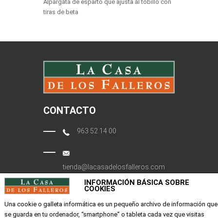
Alpargata de esparto que ajusta al tobillo con
tiras de beta
CONTACTO
963 52 14 00
tienda@lacasadelosfalleros.com
INFORMACIÓN BÁSICA SOBRE
Calle Quevedo 6
COOKIES
46001 Valencia
Una cookie o galleta informática es un pequeño archivo de información que
se guarda en tu ordenador, “smartphone” o tableta cada vez que visitas