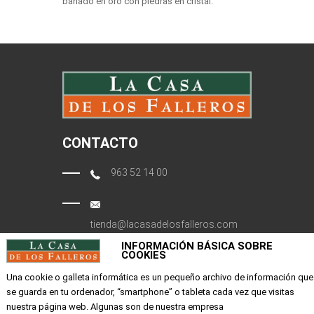
bañado en oro con piedras en cristal.
CONTACTO
963 52 14 00
tienda@lacasadelosfalleros.com
INFORMACIÓN BÁSICA SOBRE
COOKIES
Calle Quevedo 6
46001 Valencia
Una cookie o galleta informática es un pequeño archivo de información que
se guarda en tu ordenador, “smartphone” o tableta cada vez que visitas
nuestra página web. Algunas son de nuestra empresa