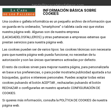
tienda@lacasadelosfalleros.com
INFORMACIÓN BÁSICA SOBRE
COOKIES
Calle Quevedo 6
46001 Valencia
Una cookie o galleta informática es un pequeño archivo de información que
se guarda en tu ordenador, “smartphone” o tableta cada vez que visitas
nuestra página web. Algunas son de nuestra empresa
EMPRESA
(LACASADELOSFALLEROS) y otras pertenecen a empresas externas que
prestan servicios para nuestra página web.
Mi cuenta
Las cookies pueden ser de varios tipos: las cookies técnicas son necesaria
para que nuestra página web pueda funcionar, no necesitan de tu
Aviso legal
autorización y son las únicas que tenemos activadas por defecto.
Política de privacidad y cookies
El resto de cookies sirven para mejorar nuestra página, para personalizarla
Condiciones de compra
en base a tus preferencias, o para poder mostrarte publicidad ajustada a tu
búsquedas, gustos e intereses personales. Puedes aceptar todas estas
cookies pulsando el botón ACEPTAR , rechazarlas pulsando el botón
RECHAZAR o configurarlas en nuestro apartado CONFIGURACIÓN DE
Copyright ©
Alba
Todos los derechos
COOKIES.
reservados
Si quieres más información, consulta la POLÍTICA DE COOKIES de nuestra
página web.